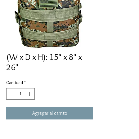
(W x D x H): 15" x 8" x
26"
Cantidad
*
Agregar al carrito