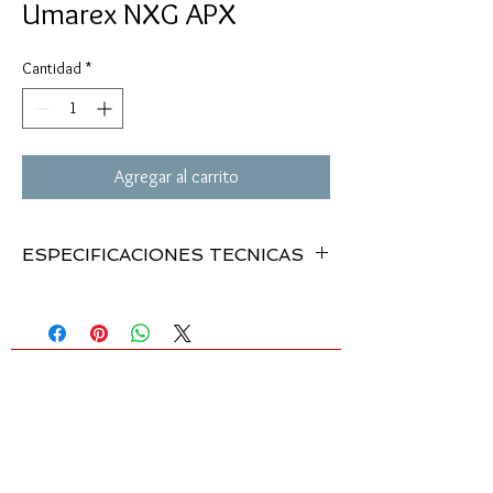
Umarex NXG APX
Cantidad
*
Agregar al carrito
ESPECIFICACIONES TECNICAS
MODELO:
. . . . . . . .
NXG APX
.
BBs y 0.177”
CALIBRE:
. . . . . . . . .
Multi-Pump
.
neumatic
MECANISMO:
. . . . .
800 fps
.
4 x 15
VELOCIDAD:
. . . . . .
39.0”
.
3.4 lbs