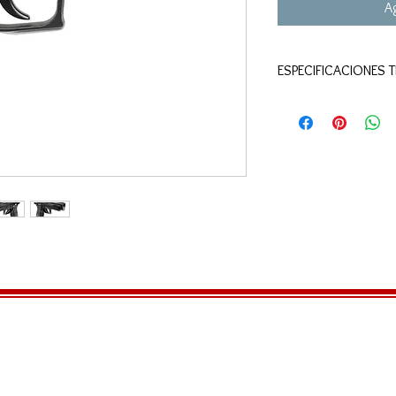
Ag
ESPECIFICACIONES 
MODELO:
. . . . . . . . .
CALIBRE:
. . . . . . . . . .
MECANISMO:
. . . . .
VELOCIDAD:
. . . . . . .
DOT SIGHT:
. . . . . . .
CAPACIDAD:
. . . . . . 
PESO / LONGITUD:
.