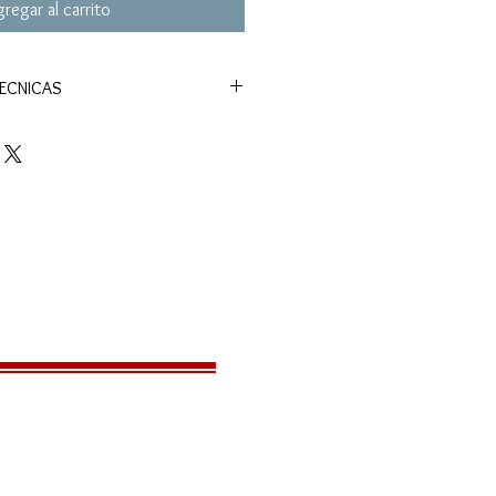
regar al carrito
TECNICAS
P226 X-FIVE
0.177”
CO2
300 fps
no
.
18-rd magazine
2.55 lbs / 8.85”