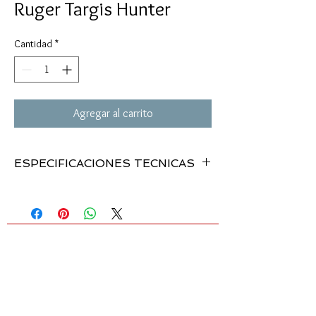
Ruger Targis Hunter
Cantidad
*
Agregar al carrito
ESPECIFICACIONES TECNICAS
MODELO:
. . . . . . .
TARGIS HUNTER
. .
0.22”
CALIBRE:
. . . . . . .
Spring
. . .
Piston/Breakbarrel
MECANISMO:
. . .
1,000 fps
. . .
3-9 x 32
VELOCIDAD:
. . . .
44.85”
. . .
9.85 lbs