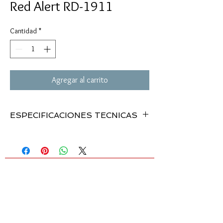
Red Alert RD-1911
Cantidad
*
Agregar al carrito
ESPECIFICACIONES TECNICAS
MODELO:
. . . . . . . . .
RD-1911
CALIBRE:
. . . . . . . . . .
BBs
MECANISMO:
. . . . .
CO2
VELOCIDAD:
. . . . . . .
430 fps
DOT SIGHT:
. . . . . . .
no
CAPACIDAD:
. . . . . . .
20rd BB magazine
PESO / LONGITUD:
.
1.8 lbs / n.a.”