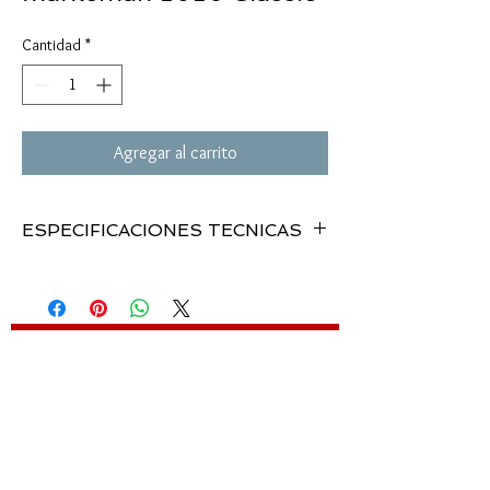
Cantidad
*
Agregar al carrito
ESPECIFICACIONES TECNICAS
MODELO:
. . . . . . . .
1010 CLASSIC
.
BBs and 0.177”
CALIBRE:
. . . . . . . .
Spring Piston/Slide
. .
200 fps
MECANISMO:
. . . .
no
.
18 shot repeat
VELOCIDAD:
. . . . . .
reserv.
.
n.a.
DOT SIGHT:
. . . . . .