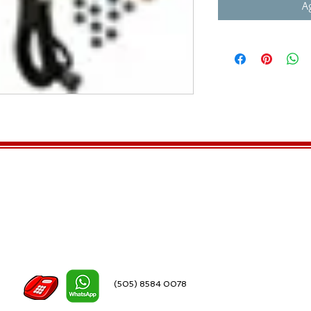
Ag
(505) 8584 0078