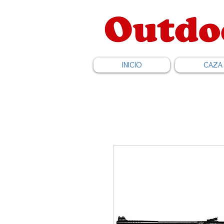
INICIO
CAZA