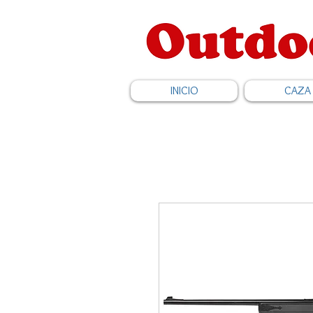
INICIO
CAZA