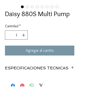
Daisy 880S Multi Pump
Cantidad
*
Agregar al carrito
ESPECIFICACIONES TECNICAS
MODELO:
. . . . . . . .
880S Multi-Pump
.
BBs y 0.177”
CALIBRE:
. . . . . . . . .
Multi-Pump
.
Neumatic
MECANISMO:
. . . . .
750 fps
VELOCIDAD:
. . . . . .
4 x 15