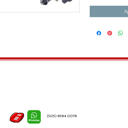
Ag
(505) 8584 0078