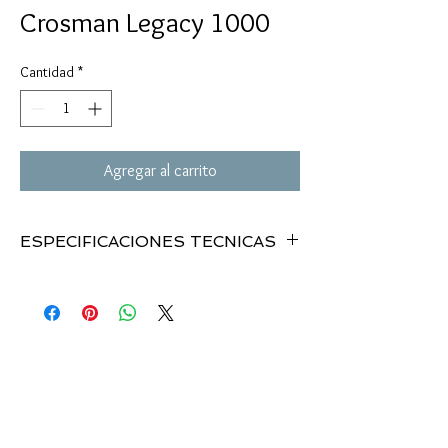
Crosman Legacy 1000
Cantidad
*
Agregar al carrito
ESPECIFICACIONES TECNICAS
MODELO:
. . . . . . . .
LEGACY 1000
.
0.177 / BBs
CALIBRE:
. . . . . . . . .
Multi-Pump
.
Neumatic
MECANISMO:
. . . . .
1,000 fps
VELOCIDAD:
. . . . . .
no
.
39.75”
MIRA
4.8 lbs