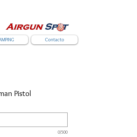
AMPING
Contacto
man Pistol
0/500