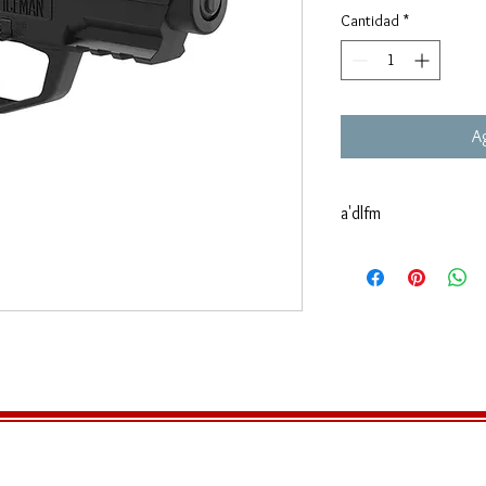
Cantidad
*
Ag
a'dlfm
'sdlgm