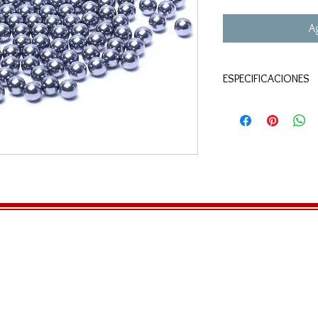
Ag
ESPECIFICACIONES
Crosman Copperhe
1/4"
Steel
200ct