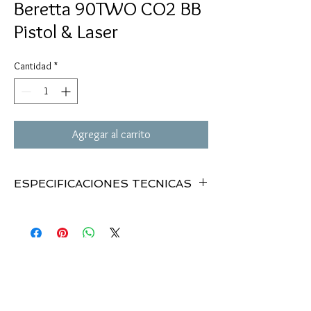
Beretta 90TWO CO2 BB
Pistol & Laser
Cantidad
*
Agregar al carrito
ESPECIFICACIONES TECNICAS
MODELO:
. . . . . . . . .
90TWO CO2
CALIBRE:
. . . . . . . . . .
BBs
MECANISMO:
. . . . .
CO2
VELOCIDAD:
. . . . . . .
375 fps
DOT SIGHT:
. . . . . . .
Laser
CAPACIDAD:
. . . . . . .
21rd magaz.
PESO / LONGITUD:
.
2.0 lbs / 8.5”