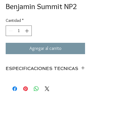
Benjamin Summit NP2
Cantidad
*
Agregar al carrito
ESPECIFICACIONES TECNICAS
MODELO:
. . . . . . .
SUMMIT NP2
. .
0.177 y 0.22”
CALIBRE:
. . . . . . . .
Nitro
. .
Piston/Breakbarrel
MECANISMO:
. . . .
1,400 fps / 1,100 fps
.
4 x 32
VELOCIDAD:
. . . . .
46.5”
. .
7.4 lbs