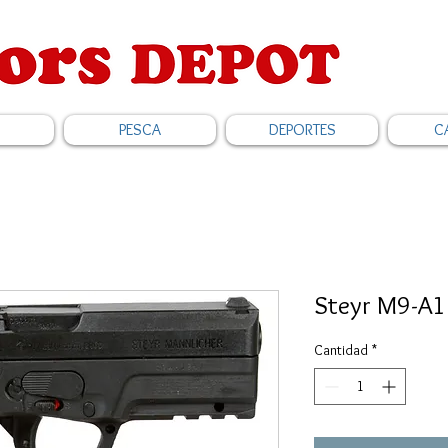
PESCA
DEPORTES
C
Steyr M9-A1
Cantidad
*